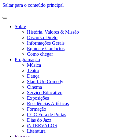
Saltar para o conteúdo principal
Sobre
História, Valores & Missão
Discurso Direto
Informações Gerais
Equipa e Contactos
Como chegar
Programação
Música
Teatro
Dança
Stand-Up Comedy
Cinema
Serviço Educativo
Exposições
Residências Artísticas
Formação
CCC Fora de Portas
Dias do Jazz
iNTERVALOS
Literatura
Espaços