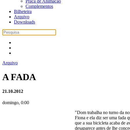
Praça de Animação
Complementos
Bilheteira
Arquivo
Downloads
Arquivo
A FADA
21.10.2012
domingo, 0:00
"
Dom trabalha no turno da no
Fiona e ela diz ser uma fada q
que a sua bicicleta acaba de a
desaparece antes de lhe conce