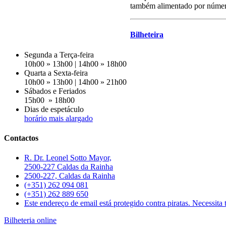
também alimentado por número
Bilheteira
Segunda a Terça-feira
10h00 » 13h00 | 14h00 » 18h00
Quarta a Sexta-feira
10h00 » 13h00 | 14h00 » 21h00
Sábados e Feriados
15h00 » 18h00
Dias de espetáculo
horário mais alargado
Contactos
R. Dr. Leonel Sotto Mayor,
2500-227 Caldas da Rainha
2500-227, Caldas da Rainha
(+351) 262 094 081
(+351) 262 889 650
Este endereço de email está protegido contra piratas. Necessita t
Bilheteria online