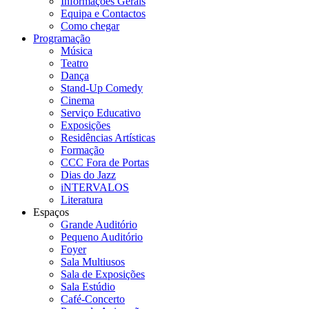
Informações Gerais
Equipa e Contactos
Como chegar
Programação
Música
Teatro
Dança
Stand-Up Comedy
Cinema
Serviço Educativo
Exposições
Residências Artísticas
Formação
CCC Fora de Portas
Dias do Jazz
iNTERVALOS
Literatura
Espaços
Grande Auditório
Pequeno Auditório
Foyer
Sala Multiusos
Sala de Exposições
Sala Estúdio
Café-Concerto