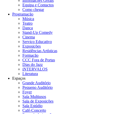
Informações Gerais
Equipa e Contactos
Como chegar
Programação
Música
Teatro
Dança
Stand-Up Comedy
Cinema
Serviço Educativo
Exposições
Residências Artísticas
Formação
CCC Fora de Portas
Dias do Jazz
iNTERVALOS
Literatura
Espaços
Grande Auditório
Pequeno Auditório
Foyer
Sala Multiusos
Sala de Exposições
Sala Estúdio
Café-Concerto