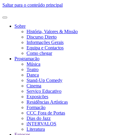
Saltar para o conteúdo principal
Sobre
História, Valores & Missão
Discurso Direto
Informações Gerais
Equipa e Contactos
Como chegar
Programação
Música
Teatro
Dança
Stand-Up Comedy
Cinema
Serviço Educativo
Exposições
Residências Artísticas
Formação
CCC Fora de Portas
Dias do Jazz
iNTERVALOS
Literatura
Espaços