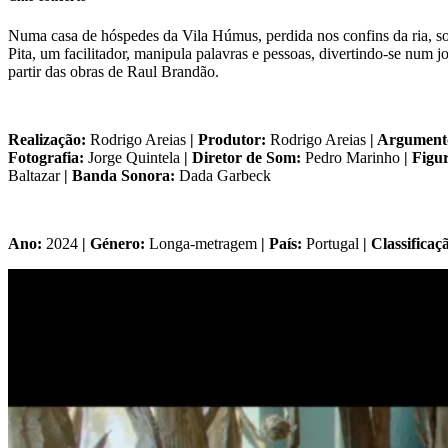
Numa casa de hóspedes da Vila Húmus, perdida nos confins da ria, so
Pita, um facilitador, manipula palavras e pessoas, divertindo-se num 
partir das obras de Raul Brandão.
Realização:
Rodrigo Areias
| Produtor:
Rodrigo Areias
| Argumen
Fotografia:
Jorge Quintela
| Diretor de Som:
Pedro Marinho
| Figu
Baltazar
| Banda Sonora:
Dada Garbeck
Ano:
2024
| Género:
Longa-metragem
| País:
Portugal
| Classificaç