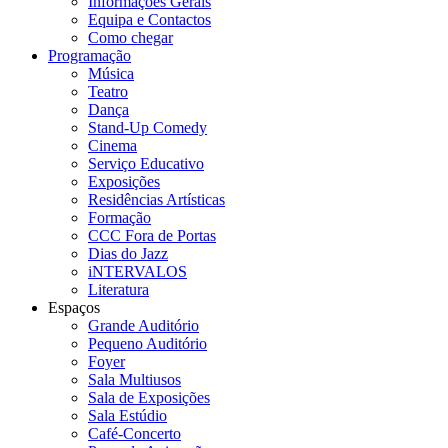
Informações Gerais
Equipa e Contactos
Como chegar
Programação
Música
Teatro
Dança
Stand-Up Comedy
Cinema
Serviço Educativo
Exposições
Residências Artísticas
Formação
CCC Fora de Portas
Dias do Jazz
iNTERVALOS
Literatura
Espaços
Grande Auditório
Pequeno Auditório
Foyer
Sala Multiusos
Sala de Exposições
Sala Estúdio
Café-Concerto