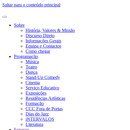
Saltar para o conteúdo principal
Sobre
História, Valores & Missão
Discurso Direto
Informações Gerais
Equipa e Contactos
Como chegar
Programação
Música
Teatro
Dança
Stand-Up Comedy
Cinema
Serviço Educativo
Exposições
Residências Artísticas
Formação
CCC Fora de Portas
Dias do Jazz
iNTERVALOS
Literatura
Espaços