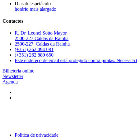
Dias de espetáculo
horário mais alargado
Contactos
R. Dr. Leonel Sotto Mayor,
2500-227 Caldas da Rainha
2500-227, Caldas da Rainha
(+351) 262 094 081
(+351) 262 889 650
Este endereço de email está protegido contra piratas. Necessita t
Bilheteria online
Newsletter
Agenda
Politica de privacidade