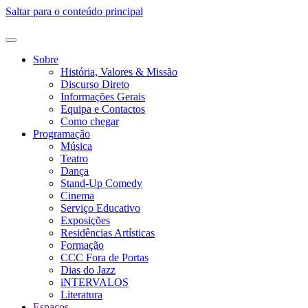
Saltar para o conteúdo principal
Sobre
História, Valores & Missão
Discurso Direto
Informações Gerais
Equipa e Contactos
Como chegar
Programação
Música
Teatro
Dança
Stand-Up Comedy
Cinema
Serviço Educativo
Exposições
Residências Artísticas
Formação
CCC Fora de Portas
Dias do Jazz
iNTERVALOS
Literatura
Espaços