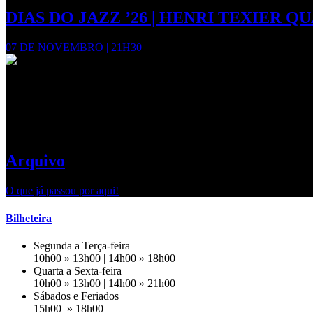
DIAS DO JAZZ ’26 | HENRI TEXIER Q
07 DE NOVEMBRO | 21H30
Estamos a preparar mais novidades
Volte em breve!
Arquivo
O que já passou por aqui!
Bilheteira
Segunda a Terça-feira
10h00 » 13h00 | 14h00 » 18h00
Quarta a Sexta-feira
10h00 » 13h00 | 14h00 » 21h00
Sábados e Feriados
15h00 » 18h00