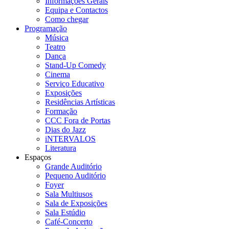
Informações Gerais
Equipa e Contactos
Como chegar
Programação
Música
Teatro
Dança
Stand-Up Comedy
Cinema
Serviço Educativo
Exposições
Residências Artísticas
Formação
CCC Fora de Portas
Dias do Jazz
iNTERVALOS
Literatura
Espaços
Grande Auditório
Pequeno Auditório
Foyer
Sala Multiusos
Sala de Exposições
Sala Estúdio
Café-Concerto