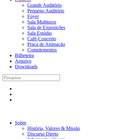
Grande Auditório
Pequeno Auditório
Foyer
Sala Multiusos
Sala de Exposições
Sala Estúdio
Café-Concerto
Praça de Animação
Complementos
Bilheteira
Arquivo
Downloads
Sobre
História, Valores & Missão
Discurso Direto