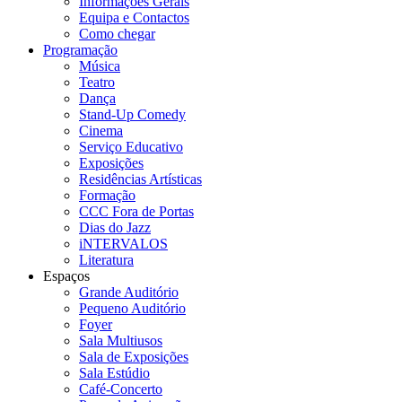
Informações Gerais
Equipa e Contactos
Como chegar
Programação
Música
Teatro
Dança
Stand-Up Comedy
Cinema
Serviço Educativo
Exposições
Residências Artísticas
Formação
CCC Fora de Portas
Dias do Jazz
iNTERVALOS
Literatura
Espaços
Grande Auditório
Pequeno Auditório
Foyer
Sala Multiusos
Sala de Exposições
Sala Estúdio
Café-Concerto