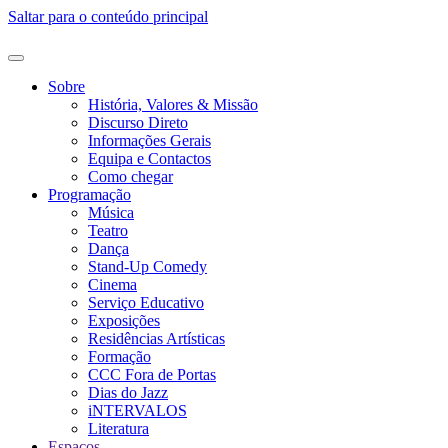
Saltar para o conteúdo principal
Sobre
História, Valores & Missão
Discurso Direto
Informações Gerais
Equipa e Contactos
Como chegar
Programação
Música
Teatro
Dança
Stand-Up Comedy
Cinema
Serviço Educativo
Exposições
Residências Artísticas
Formação
CCC Fora de Portas
Dias do Jazz
iNTERVALOS
Literatura
Espaços