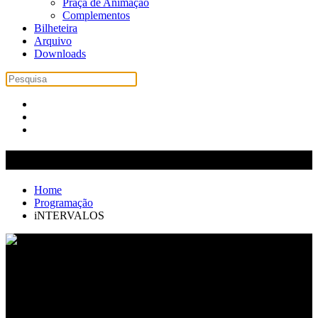
Praça de Animação
Complementos
Bilheteira
Arquivo
Downloads
iNTERVALOS
Home
Programação
iNTERVALOS
Estamos a preparar mais novidades
Volte em breve!