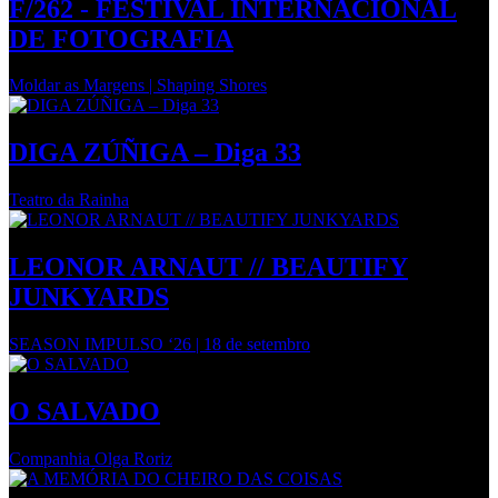
F/262 - FESTIVAL INTERNACIONAL
DE FOTOGRAFIA
Moldar as Margens | Shaping Shores
DIGA ZÚÑIGA – Diga 33
Teatro da Rainha
LEONOR ARNAUT // BEAUTIFY
JUNKYARDS
SEASON IMPULSO ‘26 | 18 de setembro
O SALVADO
Companhia Olga Roriz