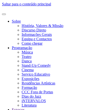
Saltar para o conteúdo principal
Sobre
História, Valores & Missão
Discurso Direto
Informações Gerais
Equipa e Contactos
Como chegar
Programação
Música
Teatro
Dança
Stand-Up Comedy
Cinema
Serviço Educativo
Exposições
Residências Artísticas
Formação
CCC Fora de Portas
Dias do Jazz
iNTERVALOS
Literatura
Espaços