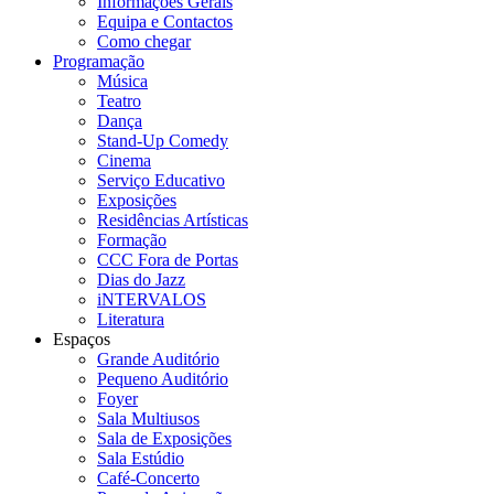
Informações Gerais
Equipa e Contactos
Como chegar
Programação
Música
Teatro
Dança
Stand-Up Comedy
Cinema
Serviço Educativo
Exposições
Residências Artísticas
Formação
CCC Fora de Portas
Dias do Jazz
iNTERVALOS
Literatura
Espaços
Grande Auditório
Pequeno Auditório
Foyer
Sala Multiusos
Sala de Exposições
Sala Estúdio
Café-Concerto