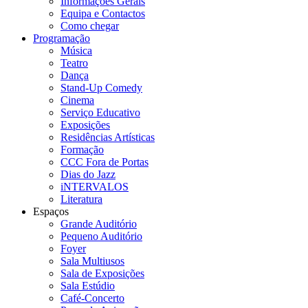
Informações Gerais
Equipa e Contactos
Como chegar
Programação
Música
Teatro
Dança
Stand-Up Comedy
Cinema
Serviço Educativo
Exposições
Residências Artísticas
Formação
CCC Fora de Portas
Dias do Jazz
iNTERVALOS
Literatura
Espaços
Grande Auditório
Pequeno Auditório
Foyer
Sala Multiusos
Sala de Exposições
Sala Estúdio
Café-Concerto