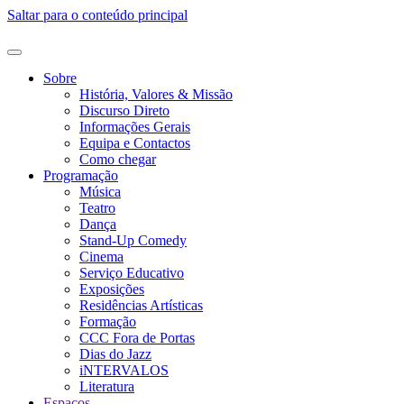
Saltar para o conteúdo principal
Sobre
História, Valores & Missão
Discurso Direto
Informações Gerais
Equipa e Contactos
Como chegar
Programação
Música
Teatro
Dança
Stand-Up Comedy
Cinema
Serviço Educativo
Exposições
Residências Artísticas
Formação
CCC Fora de Portas
Dias do Jazz
iNTERVALOS
Literatura
Espaços