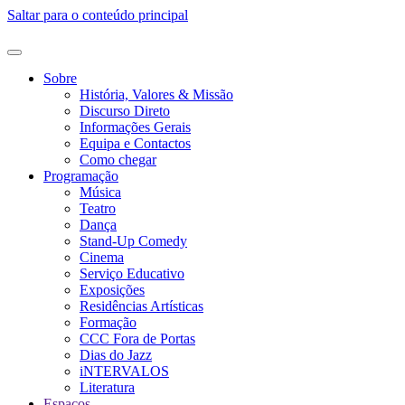
Saltar para o conteúdo principal
Sobre
História, Valores & Missão
Discurso Direto
Informações Gerais
Equipa e Contactos
Como chegar
Programação
Música
Teatro
Dança
Stand-Up Comedy
Cinema
Serviço Educativo
Exposições
Residências Artísticas
Formação
CCC Fora de Portas
Dias do Jazz
iNTERVALOS
Literatura
Espaços