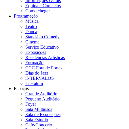
Informações Gerais
Equipa e Contactos
Como chegar
Programação
Música
Teatro
Dança
Stand-Up Comedy
Cinema
Serviço Educativo
Exposições
Residências Artísticas
Formação
CCC Fora de Portas
Dias do Jazz
iNTERVALOS
Literatura
Espaços
Grande Auditório
Pequeno Auditório
Foyer
Sala Multiusos
Sala de Exposições
Sala Estúdio
Café-Concerto