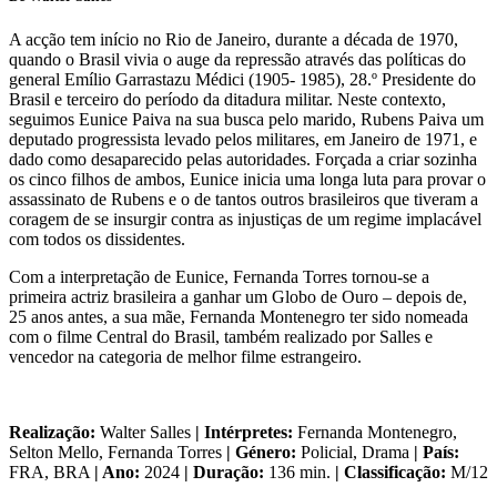
A acção tem início no Rio de Janeiro, durante a década de 1970,
quando o Brasil vivia o auge da repressão através das políticas do
general Emílio Garrastazu Médici (1905- 1985), 28.º Presidente do
Brasil e terceiro do período da ditadura militar. Neste contexto,
seguimos Eunice Paiva na sua busca pelo marido, Rubens Paiva um
deputado progressista levado pelos militares, em Janeiro de 1971, e
dado como desaparecido pelas autoridades. Forçada a criar sozinha
os cinco filhos de ambos, Eunice inicia uma longa luta para provar o
assassinato de Rubens e o de tantos outros brasileiros que tiveram a
coragem de se insurgir contra as injustiças de um regime implacável
com todos os dissidentes.
Com a interpretação de Eunice, Fernanda Torres tornou-se a
primeira actriz brasileira a ganhar um Globo de Ouro – depois de,
25 anos antes, a sua mãe, Fernanda Montenegro ter sido nomeada
com o filme Central do Brasil, também realizado por Salles e
vencedor na categoria de melhor filme estrangeiro.
Realização:
Walter Salles
| Intérpretes:
Fernanda Montenegro,
Selton Mello, Fernanda Torres
| Género:
Policial, Drama
| País:
FRA, BRA
| Ano:
2024
| Duração:
136 min.
| Classificação:
M/12