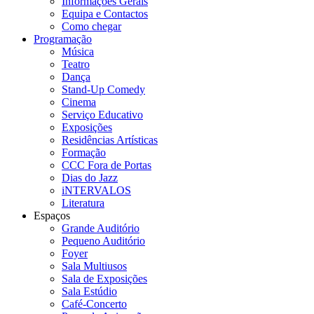
Informações Gerais
Equipa e Contactos
Como chegar
Programação
Música
Teatro
Dança
Stand-Up Comedy
Cinema
Serviço Educativo
Exposições
Residências Artísticas
Formação
CCC Fora de Portas
Dias do Jazz
iNTERVALOS
Literatura
Espaços
Grande Auditório
Pequeno Auditório
Foyer
Sala Multiusos
Sala de Exposições
Sala Estúdio
Café-Concerto