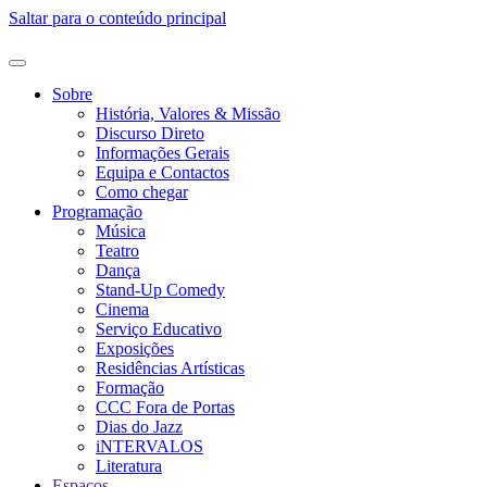
Saltar para o conteúdo principal
Sobre
História, Valores & Missão
Discurso Direto
Informações Gerais
Equipa e Contactos
Como chegar
Programação
Música
Teatro
Dança
Stand-Up Comedy
Cinema
Serviço Educativo
Exposições
Residências Artísticas
Formação
CCC Fora de Portas
Dias do Jazz
iNTERVALOS
Literatura
Espaços