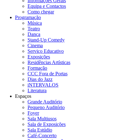
Informações Gerais
Equipa e Contactos
Como chegar
Programação
Música
Teatro
Dança
Stand-Up Comedy
Cinema
Serviço Educativo
Exposições
Residências Artísticas
Formação
CCC Fora de Portas
Dias do Jazz
iNTERVALOS
Literatura
Espaços
Grande Auditório
Pequeno Auditório
Foyer
Sala Multiusos
Sala de Exposições
Sala Estúdio
Café-Concerto