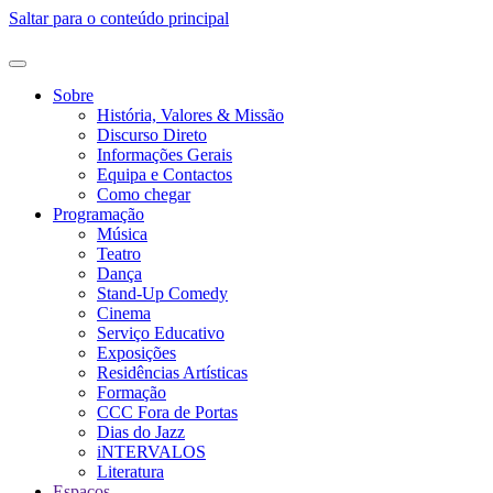
Saltar para o conteúdo principal
Sobre
História, Valores & Missão
Discurso Direto
Informações Gerais
Equipa e Contactos
Como chegar
Programação
Música
Teatro
Dança
Stand-Up Comedy
Cinema
Serviço Educativo
Exposições
Residências Artísticas
Formação
CCC Fora de Portas
Dias do Jazz
iNTERVALOS
Literatura
Espaços