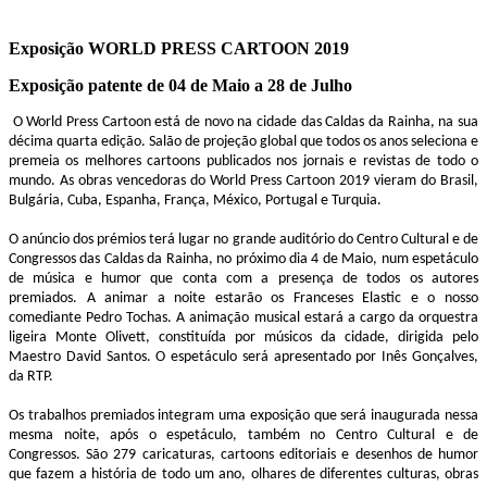
Exposição WORLD PRESS CARTOON 2019
Exposição patente de 04 de Maio a 28 de Julho
O World Press Cartoon está de novo na cidade das Caldas da Rainha, na sua
décima quarta edição. Salão de projeção global que todos os anos seleciona e
premeia os melhores cartoons publicados nos jornais e revistas de todo o
mundo. As obras vencedoras do World Press Cartoon 2019 vieram do Brasil,
Bulgária, Cuba, Espanha, França, México, Portugal e Turquia.
O anúncio dos prémios terá lugar no grande auditório do Centro Cultural e de
Congressos das Caldas da Rainha, no próximo dia 4 de Maio, num espetáculo
de música e humor que conta com a presença de todos os autores
premiados. A animar a noite estarão os Franceses Elastic e o nosso
comediante Pedro Tochas. A animação musical estará a cargo da orquestra
ligeira Monte Olivett, constituída por músicos da cidade, dirigida pelo
Maestro David Santos. O espetáculo será apresentado por Inês Gonçalves,
da RTP.
Os trabalhos premiados integram uma exposição que será inaugurada nessa
mesma noite, após o espetáculo, também no Centro Cultural e de
Congressos. São 279 caricaturas, cartoons editoriais e desenhos de humor
que fazem a história de todo um ano, olhares de diferentes culturas, obras