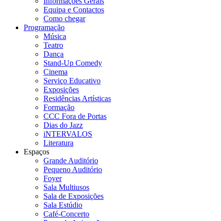
Informações Gerais
Equipa e Contactos
Como chegar
Programação
Música
Teatro
Dança
Stand-Up Comedy
Cinema
Serviço Educativo
Exposições
Residências Artísticas
Formação
CCC Fora de Portas
Dias do Jazz
iNTERVALOS
Literatura
Espaços
Grande Auditório
Pequeno Auditório
Foyer
Sala Multiusos
Sala de Exposições
Sala Estúdio
Café-Concerto