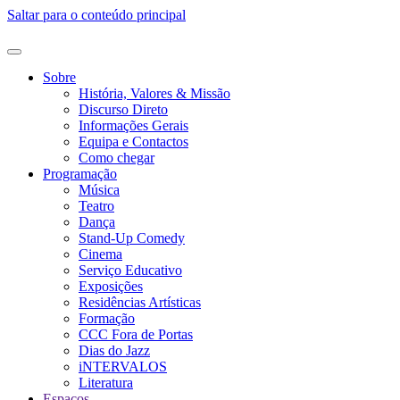
Saltar para o conteúdo principal
Sobre
História, Valores & Missão
Discurso Direto
Informações Gerais
Equipa e Contactos
Como chegar
Programação
Música
Teatro
Dança
Stand-Up Comedy
Cinema
Serviço Educativo
Exposições
Residências Artísticas
Formação
CCC Fora de Portas
Dias do Jazz
iNTERVALOS
Literatura
Espaços