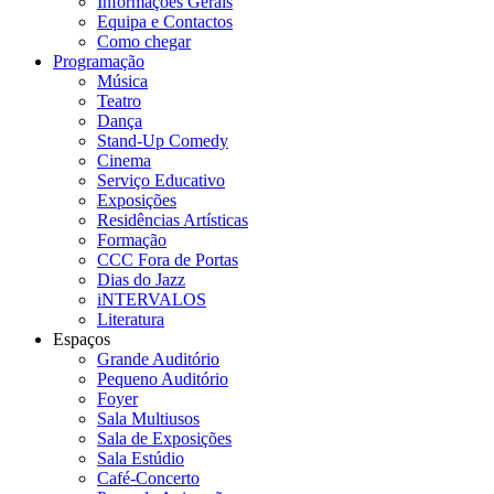
Informações Gerais
Equipa e Contactos
Como chegar
Programação
Música
Teatro
Dança
Stand-Up Comedy
Cinema
Serviço Educativo
Exposições
Residências Artísticas
Formação
CCC Fora de Portas
Dias do Jazz
iNTERVALOS
Literatura
Espaços
Grande Auditório
Pequeno Auditório
Foyer
Sala Multiusos
Sala de Exposições
Sala Estúdio
Café-Concerto