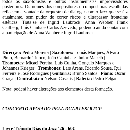
todos os saxofonistas e outros instrumentistas improvisadores
posteriores. Os nomes dos compositores e compositoras escolhidas
reflectem a vontade da orquestra de dialogar com o Jazz que se faz
atualmente, sem pudor de correr riscos e ultrapassar fronteiras
estéticas. Trata-se de Ingrid Laubrock, Anna Webber, Frank
Carlberg, Luís Cunha e Carlos Azevedo, podendo ainda contar com
a participação de Anna Webber e Ingrid Laubrock.
Direcção:
Pedro Moreira
| Saxofones:
Tomás Marques, Álvaro
Pinto, Bernardo Tinoco, João Capinha e Júnior Maceió
|
Trompetes:
Micael Pereira, Luís Cunha, Gonçalo Marques e
Johannes Krieger
| Trombones:
Lars Arens, Ricardo Sousa, Rui
Ferreira e José Rodrigues
| Guitarra:
Bruno Santos
| Piano:
Óscar
Graça
| Contrabaixo:
Nelson Cascais
| Bateria:
Pedro Felgar
Nota: poderá haver alterações aos elementos desta formação.
CONCERTO APOIADO PELA DGARTES/ RTCP
Livre-Trânsito Dias do Jazz ‘26 - 60€