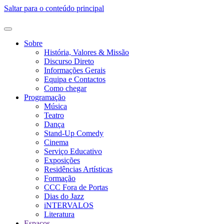
Saltar para o conteúdo principal
Sobre
História, Valores & Missão
Discurso Direto
Informações Gerais
Equipa e Contactos
Como chegar
Programação
Música
Teatro
Dança
Stand-Up Comedy
Cinema
Serviço Educativo
Exposições
Residências Artísticas
Formação
CCC Fora de Portas
Dias do Jazz
iNTERVALOS
Literatura
Espaços