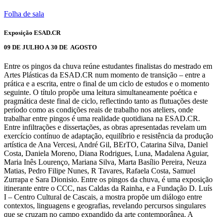
Folha de sala
Exposição ESAD.CR
09 DE JULHO A 30 DE
AGOSTO
Entre os pingos da chuva reúne estudantes finalistas do mestrado em
Artes Plásticas da ESAD.CR num momento de transição – entre a
prática e a escrita, entre o final de um ciclo de estudos e o momento
seguinte. O título propõe uma leitura simultaneamente poética e
pragmática deste final de ciclo, reflectindo tanto as flutuações deste
período como as condições reais de trabalho nos ateliers, onde
trabalhar entre pingos é uma realidade quotidiana na ESAD.CR.
Entre infiltrações e dissertações, as obras apresentadas revelam um
exercício contínuo de adaptação, equilíbrio e resistência da produção
artística de Ana Vercesi, André Gil, BErTO, Catarina Silva, Daniel
Costa, Daniela Moreno, Diana Rodrigues, Luna, Madalena Aguiar,
Maria Inês Lourenço, Mariana Silva, Marta Basílio Pereira, Neuza
Matias, Pedro Filipe Nunes, R Tavares, Rafaela Costa, Samuel
Zurrapa e Sara Dionisio. Entre os pingos da chuva, é uma exposição
itinerante entre o CCC, nas Caldas da Rainha, e a Fundação D. Luís
I – Centro Cultural de Cascais, a mostra propõe um diálogo entre
contextos, linguagens e geografias, revelando percursos singulares
que se cruzam no campo expandido da arte contemporânea. A