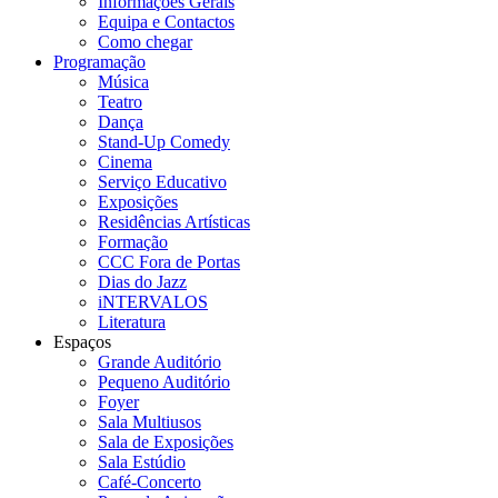
Informações Gerais
Equipa e Contactos
Como chegar
Programação
Música
Teatro
Dança
Stand-Up Comedy
Cinema
Serviço Educativo
Exposições
Residências Artísticas
Formação
CCC Fora de Portas
Dias do Jazz
iNTERVALOS
Literatura
Espaços
Grande Auditório
Pequeno Auditório
Foyer
Sala Multiusos
Sala de Exposições
Sala Estúdio
Café-Concerto