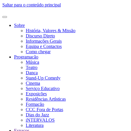
Saltar para o conteúdo principal
Sobre
História, Valores & Missão
Discurso Direto
Informações Gerais
Equipa e Contactos
Como chegar
Programação
Música
Teatro
Dança
Stand-Up Comedy
Cinema
Serviço Educativo
Exposições
Residências Artísticas
Formação
CCC Fora de Portas
Dias do Jazz
iNTERVALOS
Literatura
Espaços