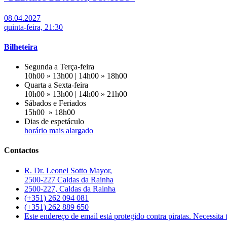
08.04.2027
quinta-feira, 21:30
Bilheteira
Segunda a Terça-feira
10h00 » 13h00 | 14h00 » 18h00
Quarta a Sexta-feira
10h00 » 13h00 | 14h00 » 21h00
Sábados e Feriados
15h00 » 18h00
Dias de espetáculo
horário mais alargado
Contactos
R. Dr. Leonel Sotto Mayor,
2500-227 Caldas da Rainha
2500-227, Caldas da Rainha
(+351) 262 094 081
(+351) 262 889 650
Este endereço de email está protegido contra piratas. Necessita t