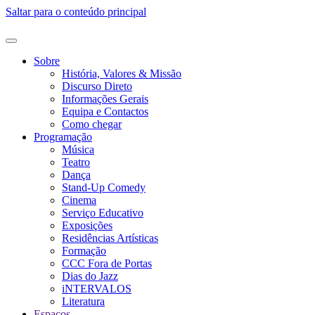
Saltar para o conteúdo principal
Sobre
História, Valores & Missão
Discurso Direto
Informações Gerais
Equipa e Contactos
Como chegar
Programação
Música
Teatro
Dança
Stand-Up Comedy
Cinema
Serviço Educativo
Exposições
Residências Artísticas
Formação
CCC Fora de Portas
Dias do Jazz
iNTERVALOS
Literatura
Espaços