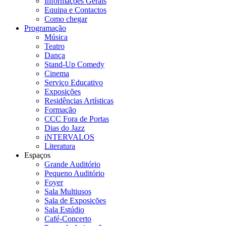
Informações Gerais
Equipa e Contactos
Como chegar
Programação
Música
Teatro
Dança
Stand-Up Comedy
Cinema
Serviço Educativo
Exposições
Residências Artísticas
Formação
CCC Fora de Portas
Dias do Jazz
iNTERVALOS
Literatura
Espaços
Grande Auditório
Pequeno Auditório
Foyer
Sala Multiusos
Sala de Exposições
Sala Estúdio
Café-Concerto