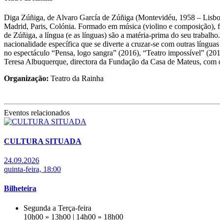
Diga Zúñiga, de Alvaro García de Zúñiga (Montevidéu, 1958 – Lisboa,
Madrid, Paris, Colónia. Formado em música (violino e composição), fo
de Zúñiga, a língua (e as línguas) são a matéria-prima do seu trabalh
nacionalidade específica que se diverte a cruzar-se com outras língua
no espectáculo “Pensa, logo sangra” (2016), “Teatro impossível” (201
Teresa Albuquerque, directora da Fundação da Casa de Mateus, com q
Organização:
Teatro da Rainha
Eventos relacionados
CULTURA SITUADA
24.09.2026
quinta-feira, 18:00
Bilheteira
Segunda a Terça-feira
10h00 » 13h00 | 14h00 » 18h00