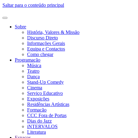
Saltar para o conteúdo principal
Sobre
História, Valores & Missão
Discurso Direto
Informações Gerais
Equipa e Contactos
Como chegar
Programação
Música
Teatro
Dança
Stand-Up Comedy
Cinema
Serviço Educativo
Exposições
Residências Artísticas
Formação
CCC Fora de Portas
Dias do Jazz
iNTERVALOS
Literatura
Espaços