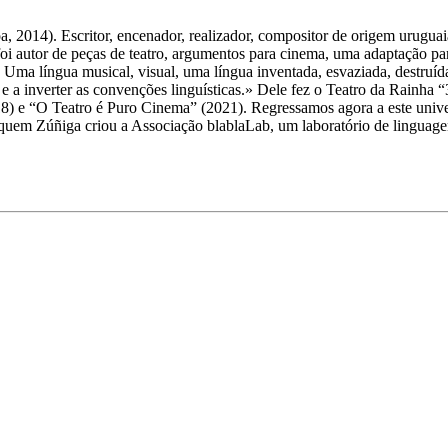
 2014). Escritor, encenador, realizador, compositor de origem uruguai
i autor de peças de teatro, argumentos para cinema, uma adaptação par
o. Uma língua musical, visual, uma língua inventada, esvaziada, destruí
s e a inverter as convenções linguísticas.» Dele fez o Teatro da Rainha
8) e “O Teatro é Puro Cinema” (2021). Regressamos agora a este univer
uem Zúñiga criou a Associação blablaLab, um laboratório de linguagen