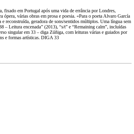
a, fixado em Portugal após uma vida de errância por Londres,
a ópera, várias obras em prosa e poesia. «Para o poeta Alvaro García
da e reconstruída, geradora de sons/sentidos múltiplos. Uma língua sem
 “38 – Leitura encenada” (2013), “s/t” e “Remaining calm”, incluídas
so singular em 33 – diga Zúñiga, com leituras várias e guiados por
s e formas artísticas. DIGA 33