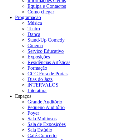
Informações Gerais
Equipa e Contactos
Como chegar
Programação
Música
Teatro
Dança
Stand-Up Comedy
Cinema
Serviço Educativo
Exposições
Residências Artísticas
Formação
CCC Fora de Portas
Dias do Jazz
iNTERVALOS
Literatura
Espaços
Grande Auditório
Pequeno Auditório
Foyer
Sala Multiusos
Sala de Exposições
Sala Estúdio
Café-Concerto