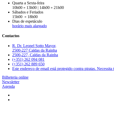
Quarta a Sexta-feira
10h00 » 13h00 | 14h00 » 21h00
Sábados e Feriados
15h00 » 18h00
Dias de espetáculo
horário mais alargado
Contactos
R. Dr. Leonel Sotto Mayor,
2500-227 Caldas da Rainha
2500-227, Caldas da Rainha
(+351) 262 094 081
(+351) 262 889 650
Este endereço de email está protegido contra piratas. Necessita t
Bilheteria online
Newsletter
Agenda